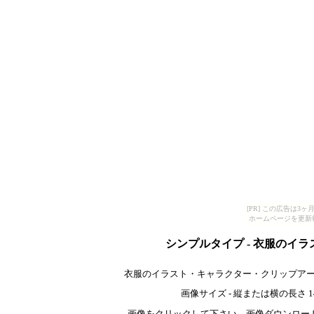
[PR] この広告は
ホームページを更新
シンプルタイプ - 衣服のイ
衣服のイラスト・キャラクター・クリップアー
画像サイズ - 縦または横の長さ 140
画像をクリックして下さい。画像ダウンロー