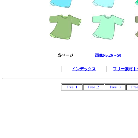
当ページ
画像No.26～50
インデックス
フリー素材ト
Free .1
Free .2
Free .3
Free