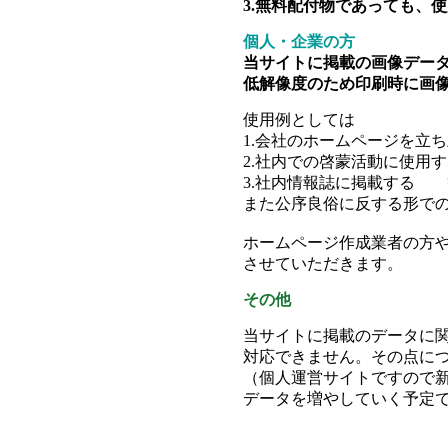
　3.無料配付物であっても、
個人・企業の方
当サイトに掲載の画像データ
　低解像度のため印刷時に画
　使用例としては
　1.会社のホームページを立
　2.社内での啓蒙活動に使用
　3.社内情報誌に掲載する　
　また公序良俗に反する形で
　ホームページ作成業者の方や
　させていただきます。
その他
　当サイトに掲載のデータに
　対応できません。その点に
　（個人運営サイトですので
　データを増やしていく予定