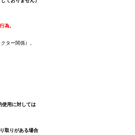
可しておりません）
行為。
ラクター関係）。
的使用に対しては
やり取りがある場合