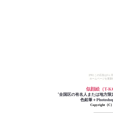
[PR] この広告は
ホームページを更新
似顔絵
（T-
゛
全国区の有名人または地方限
色鉛筆＋Photo
Copyright（C）T-