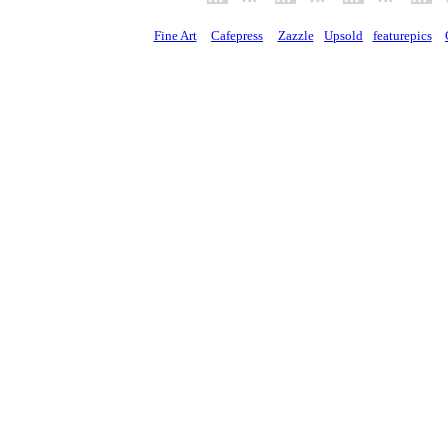
Fine Art
Cafepress
Zazzle
Upsold
featurepics