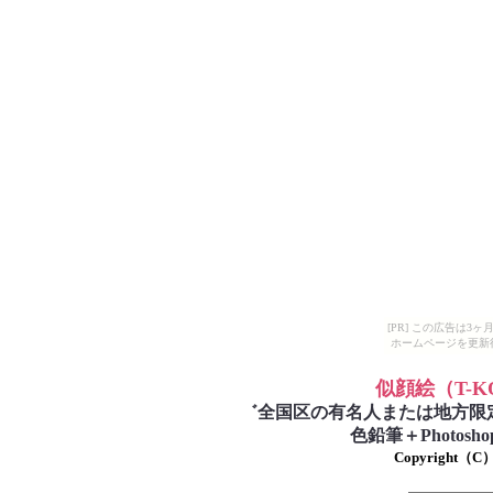
[PR] この広告は
ホームページを更新
似顔絵
（T-
゛
全国区の有名人または地方限
色鉛筆＋Photo
Copyright（C）T-