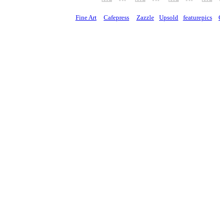
Fine Art
Cafepress
Zazzle
Upsold
featurepics