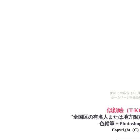
[PR] この広告は
ホームページを更新
似顔絵
（T-
゛
全国区の有名人または地方限
色鉛筆＋Photo
Copyright（C）T-