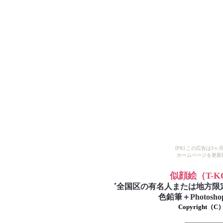
[PR] この広告は
ホームページを更新
似顔絵
（T-
゛
全国区の有名人または地方限
色鉛筆＋Photo
Copyright（C）T-