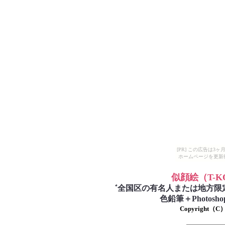
[PR] この広告は
ホームページを更新
似顔絵
（T-
゛
全国区の有名人または地方限
色鉛筆＋Photo
Copyright（C）T-