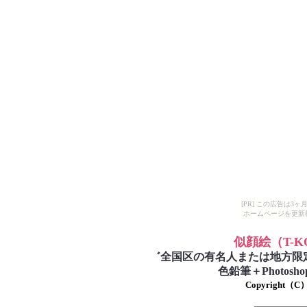
[PR] この広告は
ホームページを更新
似顔絵
（T-
゛
全国区の有名人または地方限
色鉛筆＋Photo
Copyright（C）T-