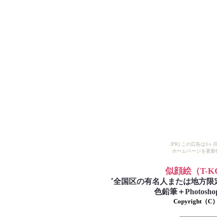
[PR] この広告は
ホームページを更新
似顔絵
（T-
゛
全国区の有名人または地方限
色鉛筆＋Photo
Copyright（C）T-