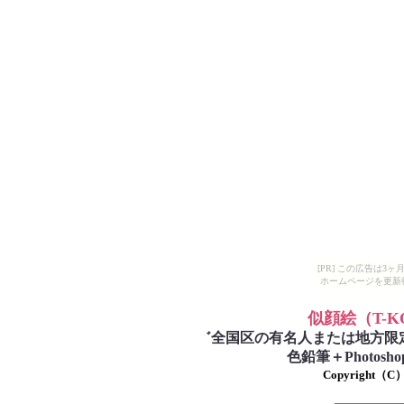
[PR] この広告は
ホームページを更新
似顔絵
（T-
゛
全国区の有名人または地方限
色鉛筆＋Photo
Copyright（C）T-