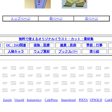
トップページ
前ページ
次ページ
無料で使えるオリジナルイラスト・カット・素材集
般
QC・ISO関連
保険・医療
健康・疾病
季節・行事
人物キャラ
ウェブ素材
ブックカバー
塗り絵
Zazzle
Upsold
featurepics
CafePress
Imagekind
PIXTA
UPSOLD
CafeP