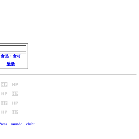
食品・食材
壁紙
ress
mundo
clubt