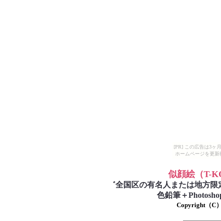
[PR] この広告は
ホームページを更新
似顔絵
（T-
゛
全国区の有名人または地方限
色鉛筆＋Photo
Copyright（C）T-