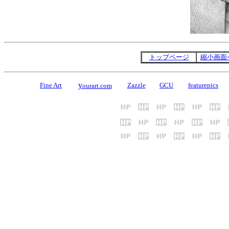
トップページ
縮小画面
y
Fine Art
Zazzle
GCU
featurepics
ourart.com