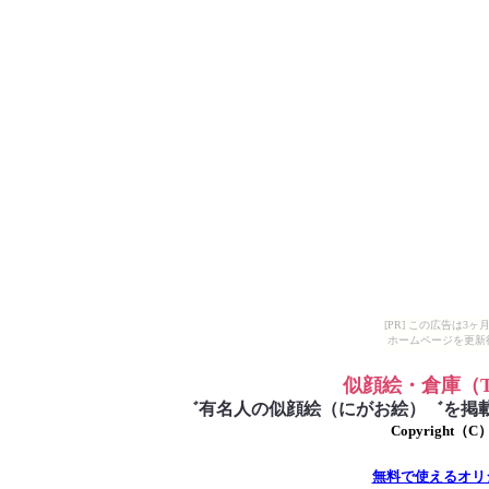
[PR] この広告は
ホームページを更新
似顔絵・倉庫（T
゛有名人の似顔絵（にがお絵）゛を掲載。
Copyright（C）T-
無料で使えるオリ