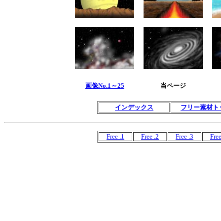
画像No.1～25
当ページ
インデックス
フリー素材ト
Free .1
Free .2
Free .3
Free