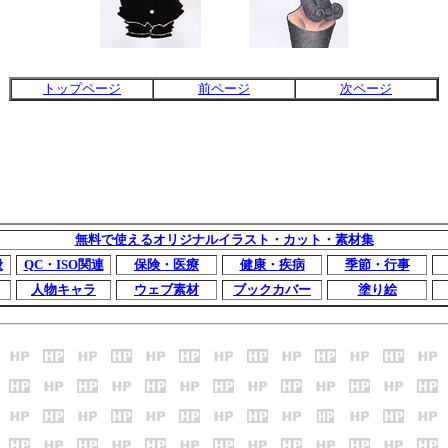
トップページ
前ページ
次ページ
無料で使えるオリジナルイラスト・カット・素材集
般
QC・ISO関連
保険・医療
健康・疾病
季節・行事
人物キャラ
ウェブ素材
ブックカバー
塗り絵