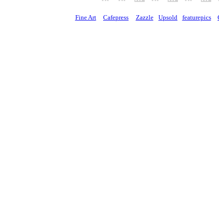
Fine Art
Cafepress
Zazzle
Upsold
featurepics