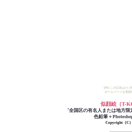
[PR] この広告は
ホームページを更新
似顔絵
（T-
゛
全国区の有名人または地方限
色鉛筆＋Photo
Copyright（C）T-