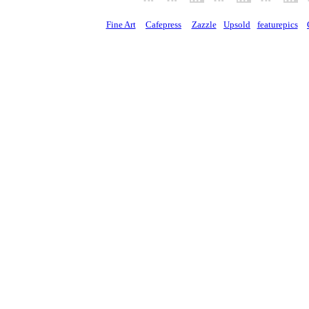
Fine Art
Cafepress
Zazzle
Upsold
featurepics