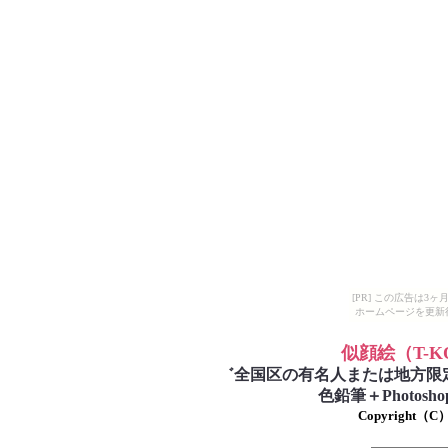
[PR] この広告は
ホームページを更新
似顔絵
（T-
゛
全国区の有名人または地方限
色鉛筆＋Photo
Copyright（C）T-