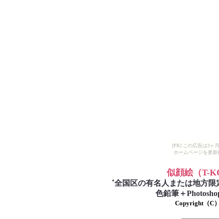
[PR] この広告は
ホームページを更新
似顔絵
（T-
゛
全国区の有名人または地方限
色鉛筆＋Photo
Copyright（C）T-