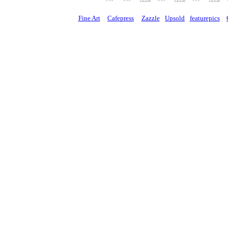
Fine Art
Cafepress
Zazzle
Upsold
featurepics