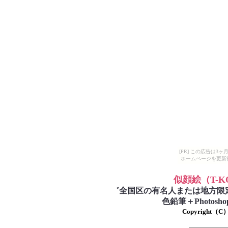
[PR] この広告は
ホームページを更新
似顔絵
（T-
゛
全国区の有名人または地方限
色鉛筆＋Photo
Copyright（C）T-