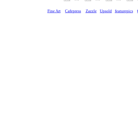
Fine Art
Cafepress
Zazzle
Upsold
featurepics