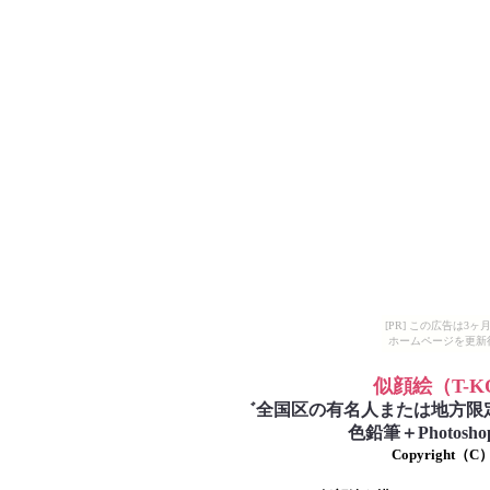
[PR] この広告は
ホームページを更新
似顔絵
（T-
゛
全国区の有名人または地方限
色鉛筆＋Photo
Copyright（C）T-